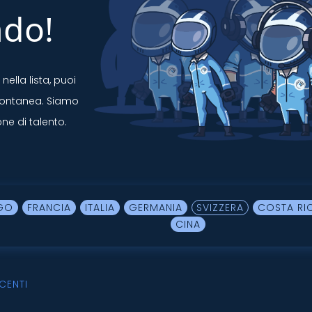
do!
ella lista, puoi
pontanea. Siamo
ne di talento.
GO
FRANCIA
ITALIA
GERMANIA
SVIZZERA
COSTA RI
CINA
CENTI